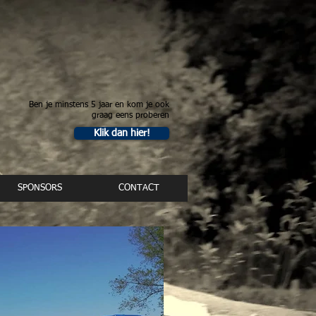
Ben je minstens 5 jaar en kom je ook
graag eens proberen
Klik dan hier!
SPONSORS
CONTACT