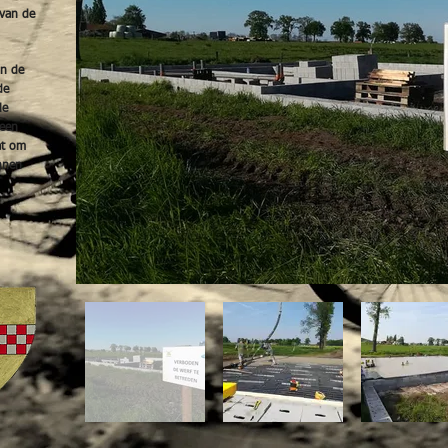
 van de
an de
de
le
 een
at om
unnen