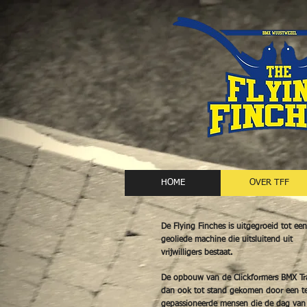
HOME
OVER TFF
De Flying Finches is uitgegroeid tot een
geoliede machine die uitsluitend uit
vrijwilligers bestaat.
De opbouw van de Clickformers BMX Tra
dan ook tot stand gekomen door een t
gepassioneerde
mensen die de dag van