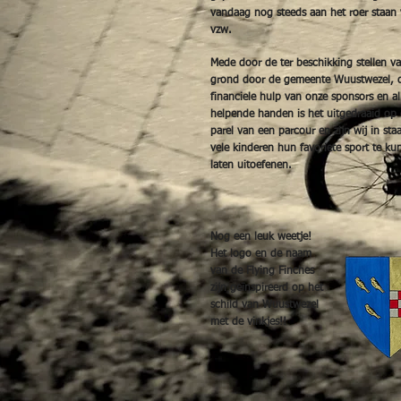
vandaag nog steeds aan het roer staan
vzw.
Mede door de ter beschikking stellen v
grond door de gemeente Wuustwezel, 
financiele hulp van onze sponsors en al
helpende handen is het uitgedraaid op
parel van een parcour en zijn wij in sta
vele kinderen hun favoriete sport te k
laten uitoefenen.
Nog een leuk weetje!
Het logo en de naam
van de Flying Finches
zijn
geïnspireerd
op het
schild van Wuustwezel
met de vinkjes!!